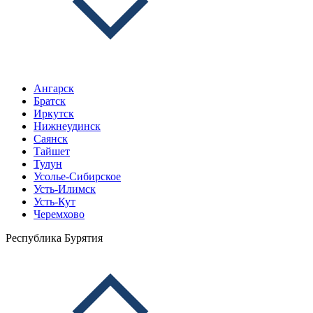
Ангарск
Братск
Иркутск
Нижнеудинск
Саянск
Тайшет
Тулун
Усолье-Сибирское
Усть-Илимск
Усть-Кут
Черемхово
Республика Бурятия