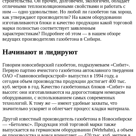
строительства. Он прочен, долговечен, экологичен, обладает
отличными теплоизоляционными свойствами и работать с
ним — одно удовольствие. Но любой ли газобетон так хорош,
как утверждают производители? На каком оборудовании
изготавливаются блоки и качество продукции какой торговой
марки полностью соответствует заявленным
характеристикам? Подробнее об этом — в нашем обзоре
ведущих производителях газобетона в Сибири.
Начинают и лидируют
Говорим новосибирский газобетон, подразумеваем «Сибит».
Первую партию ячеистого газобетона автоклавного твердения
ОАО «Главновосибирскстрой» выпустил в 1994 году, а
сегодня объем производства продукции достигает 400 тыс.
куб. метров в год. Качество газобетонных блоков «Сибит» на
высоте: они изготавливаются на дорогостоящем немецком
оборудовании, с использованием самых современных
технологий. К тому же — имеют удобные захваты, что
значительно ускоряет и облегчает процесс кладки материала.
Другой известный производитель газобетона в Новосибирске
— «Бетолекс». Продукция этой торговой марки также
выпускается на германском оборудовании (Wehrhahn), а объем
ее производства и вовсе впечатляет — 470 тыс. куб. метров в