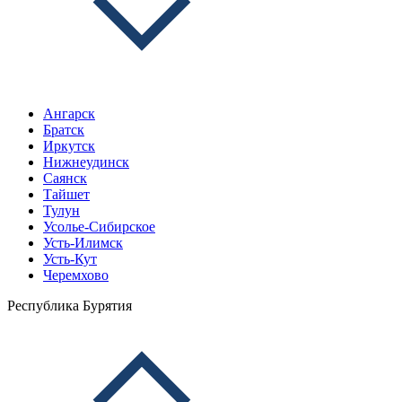
Ангарск
Братск
Иркутск
Нижнеудинск
Саянск
Тайшет
Тулун
Усолье-Сибирское
Усть-Илимск
Усть-Кут
Черемхово
Республика Бурятия