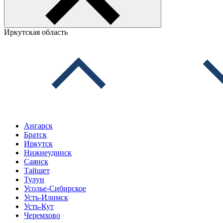
Иркутская область
Ангарск
Братск
Иркутск
Нижнеудинск
Саянск
Тайшет
Тулун
Усолье-Сибирское
Усть-Илимск
Усть-Кут
Черемхово